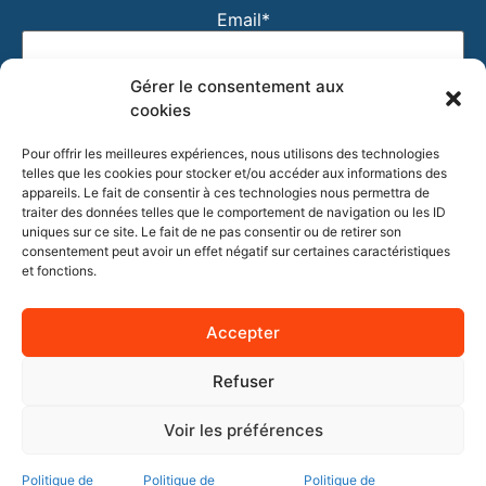
Email*
Gérer le consentement aux
J'accepte que mon email soit utilisé pour recevoir
cookies
la newsletter Entre'Pros et les actualités de
Pour offrir les meilleures expériences, nous utilisons des technologies
l'Association. Vous pourrez vous désinscrire en
telles que les cookies pour stocker et/ou accéder aux informations des
cliquant sur le lien de désabonnement présent dans
appareils. Le fait de consentir à ces technologies nous permettra de
nos newsletters.
traiter des données telles que le comportement de navigation ou les ID
uniques sur ce site. Le fait de ne pas consentir ou de retirer son
consentement peut avoir un effet négatif sur certaines caractéristiques
et fonctions.
Accepter
Refuser
Voir les préférences
Politique de
Politique de
Politique de
Création site web :
Quin té ba ? à Nay