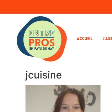
ACCUEIL
L’AS
jcuisine