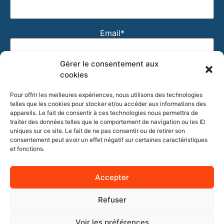
Email*
Gérer le consentement aux
J'accepte que mon email soit utilisé pour recevoir
cookies
la newsletter Entre'Pros et les actualités de
Pour offrir les meilleures expériences, nous utilisons des technologies
l'Association. Vous pourrez vous désinscrire en
telles que les cookies pour stocker et/ou accéder aux informations des
cliquant sur le lien de désabonnement présent dans
appareils. Le fait de consentir à ces technologies nous permettra de
nos newsletters.
traiter des données telles que le comportement de navigation ou les ID
uniques sur ce site. Le fait de ne pas consentir ou de retirer son
consentement peut avoir un effet négatif sur certaines caractéristiques
et fonctions.
Accepter
Refuser
Voir les préférences