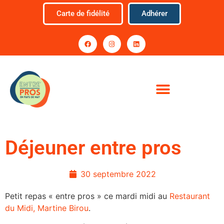
Carte de fidélité
Adhérer
Déjeuner entre pros
30 septembre 2022
Petit repas « entre pros » ce mardi midi au
Restaurant
du Midi, Martine Birou
.