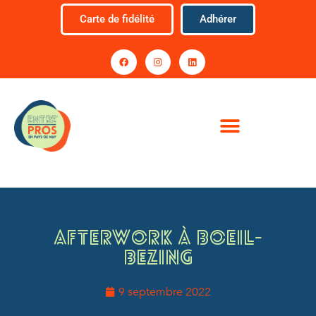
Carte de fidélité
Adhérer
Afterwork à Boeil-
Bezing
9 septembre 2022