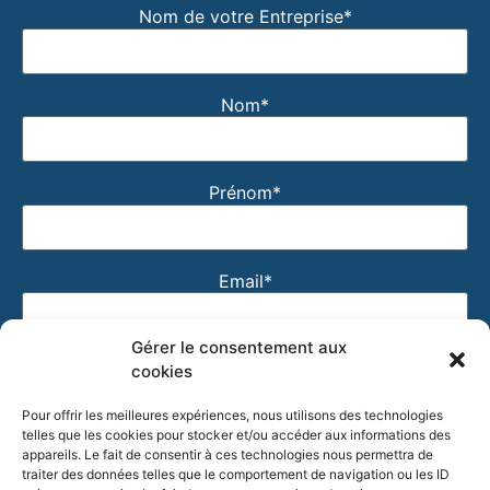
Nom de votre Entreprise*
Nom*
Prénom*
Email*
Gérer le consentement aux
J'accepte que mon email soit utilisé pour recevoir
cookies
la newsletter Entre'Pros et les actualités de
Pour offrir les meilleures expériences, nous utilisons des technologies
l'Association. Vous pourrez vous désinscrire en
telles que les cookies pour stocker et/ou accéder aux informations des
cliquant sur le lien de désabonnement présent dans
appareils. Le fait de consentir à ces technologies nous permettra de
nos newsletters.
traiter des données telles que le comportement de navigation ou les ID